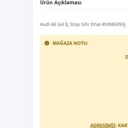
Ürün Açıklaması
Audi̇ A6 Sol İç Stop Sıfır İthal 4fd945093j
MAĞAZA NOTU:
D
ADRESİMİZ
: KAR