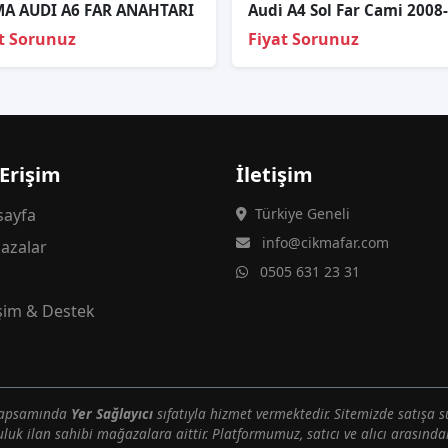
MA AUDI A6 FAR ANAHTARI
t Sorunuz
Fiyat Sorunuz
 Erişim
İletişim
ayfa
Türkiye Geneli
info@cikmafar.com
azalar
0505 631 23 31
g
işim & Destek
 kapsamında
Yer Sağlayıcı
sıfatıyla hizmet vermektedir. Sitemizde satışa s
uluk ilan sahibi mağazalara aittir. Platformumuz, satıcı ve alıcı arasındak