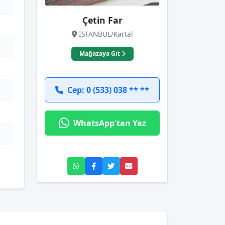
Çetin Far
İSTANBUL/Kartal
Mağazaya Git
Cep: 0 (533) 038 ** **
WhatsApp'tan Yaz