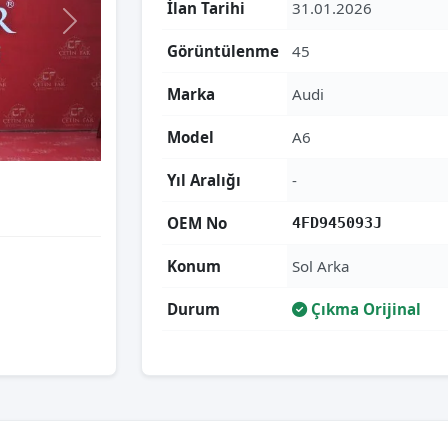
İlan Tarihi
31.01.2026
Görüntülenme
45
Marka
Audi
Model
A6
Yıl Aralığı
-
OEM No
4FD945093J
Konum
Sol Arka
Durum
Çıkma Orijinal