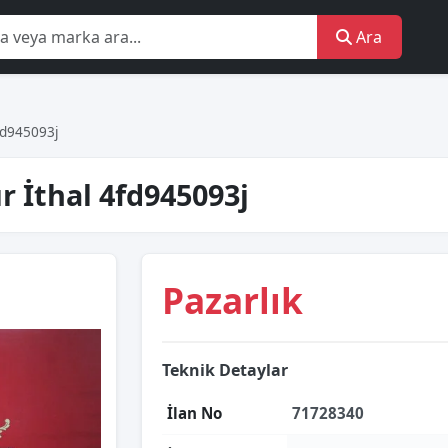
Ara
 4fd945093j
ır İthal 4fd945093j
Pazarlık
Teknik Detaylar
İlan No
71728340