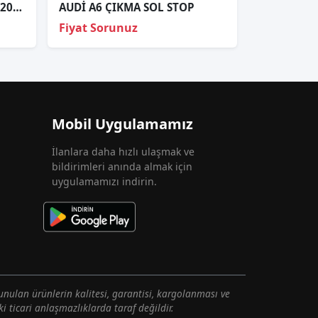
Audi̇ A4 Sol Far Cami 2008-2011
AUDİ A6 ÇIKMA SOL STOP
Fiyat Sorunuz
Mobil Uygulamamız
İlanlara daha hızlı ulaşmak ve
bildirimleri anında almak için
uygulamamızı indirin.
unulan ürünlerin kalitesi, garantisi, kargolanması ve
i ticari anlaşmazlıklarda taraf değildir.