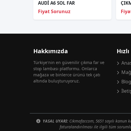
AUDİ A6 SOL FAR
ÇIK
Fiyat Sorunuz
Fiya
Hakkımızda
Hızlı
Türkiye'nin en güvenilir çıkma far ve
Anas
stop lambası platformu. Onlarca
Mağ
mağaza ve binlerce ürünü tek çatı
altında buluşturuyoruz.
Blo
İlet
YASAL UYARI:
Cikmafar.com, 5651 sayılı kanun
faturalandırılması ile ilgili tüm soruml