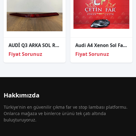
AUDİ Q3 ARKA SOL REFLEKTÖR ORJİNAL 83A945105A
Audi A4 Xenon Sol Far 2008
Fiyat Sorunuz
Fiyat Sorunuz
Hakkımızda
Türkiye'nin en güvenilir çıkma far ve stop lambası platformu.
Onlarca mağaza ve binlerce ürünü tek çatı altında
buluşturuyoruz.