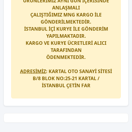
ÜRÜNLERİMİZ AYNI GÜN İÇERİSİNDE
ANLAŞMALI
ÇALIŞTIĞIMIZ
MNG KARGO
İLE
GÖNDERİLMEKTEDİR.
İSTANBUL İÇİ
KURYE
İLE GÖNDERİM
YAPILMAKTADIR.
KARGO
VE
KURYE
ÜCRETLERİ ALICI
TARAFINDAN
ÖDENMEKTEDİR.
ADRESİMİZ
: KARTAL OTO SANAYİ SİTESİ
B/8 BLOK NO:25-21 KARTAL /
İSTANBUL
ÇETİN FAR