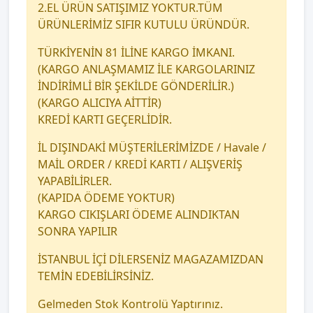
2.EL ÜRÜN SATIŞIMIZ YOKTUR.TÜM
ÜRÜNLERİMİZ SIFIR KUTULU ÜRÜNDÜR.
TÜRKİYENİN 81 İLİNE KARGO İMKANI.
(KARGO ANLAŞMAMIZ İLE KARGOLARINIZ
İNDİRİMLİ BİR ŞEKİLDE GÖNDERİLİR.)
(KARGO ALICIYA AİTTİR)
KREDİ KARTI GEÇERLİDİR.
İL DIŞINDAKİ MÜŞTERİLERİMİZDE / Havale /
MAİL ORDER / KREDİ KARTI / ALIŞVERİŞ
YAPABİLİRLER.
(KAPIDA ÖDEME YOKTUR)
KARGO CIKIŞLARI ÖDEME ALINDIKTAN
SONRA YAPILIR
İSTANBUL İÇİ DİLERSENİZ MAGAZAMIZDAN
TEMİN EDEBİLİRSİNİZ.
Gelmeden Stok Kontrolü Yaptırınız.