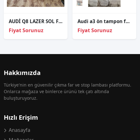
AUDİ Q8 LAZER SOL FAR ORİJİNAL ÇIKMA FAR GARAGE
Audi a3 ön tampon far yıkamalı 2004-2006
Fiyat Sorunuz
Fiyat Sorunuz
Hakkımızda
Türkiye'nin en güvenilir çıkma far ve stop lambası platformu.
Onlarca mağaza ve binlerce ürünü tek çatı altında
buluşturuyoruz.
Hızlı Erişim
Anasayfa