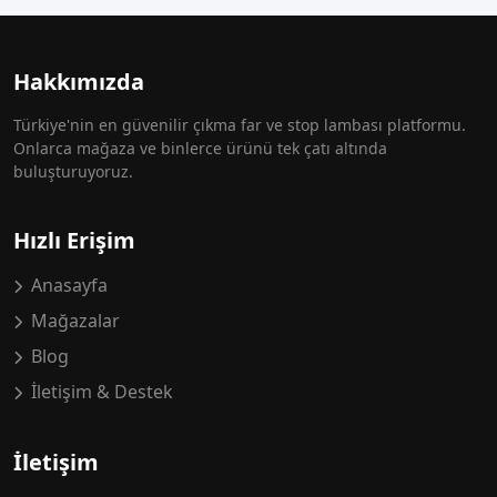
Hakkımızda
Türkiye'nin en güvenilir çıkma far ve stop lambası platformu.
Onlarca mağaza ve binlerce ürünü tek çatı altında
buluşturuyoruz.
Hızlı Erişim
Anasayfa
Mağazalar
Blog
İletişim & Destek
İletişim