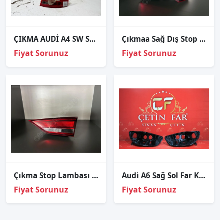
ÇIKMA AUDİ A4 SW SAĞ ARKA STOP 8E9945096E
Çıkmaa Sağ Dış Stop Lambası Audi A6 2019-2025 4K5945092
Fiyat Sorunuz
Fiyat Sorunuz
Çıkma Stop Lambası Sağ İç Arka Audi A3 Sedan 8V5945076
Audi̇ A6 Sağ Sol Far Kasasi 2016-2017
Fiyat Sorunuz
Fiyat Sorunuz