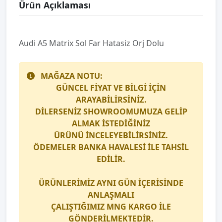
Ürün Açıklaması
Audi̇ A5 Matri̇x Sol Far Hatasiz Orj Dolu
MAĞAZA NOTU:
GÜNCEL FİYAT VE BİLGİ İÇİN
ARAYABİLİRSİNİZ.
DİLERSENİZ SHOWROOMUMUZA GELİP
ALMAK İSTEDİĞİNİZ
ÜRÜNÜ İNCELEYEBİLİRSİNİZ.
ÖDEMELER BANKA HAVALESİ İLE TAHSİL
EDİLİR.
ÜRÜNLERİMİZ AYNI GÜN İÇERİSİNDE
ANLAŞMALI
ÇALIŞTIĞIMIZ
MNG KARGO
İLE
GÖNDERİLMEKTEDİR.