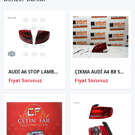
AUDİ A6 STOP LAMBASI SAĞ SOL TAKIM ORJİNAL 4B5945095 - 4B5945096
ÇIKMA AUDİ A4 B8 SAĞ BAGAJ İÇİ STOP
Fiyat Sorunuz
Fiyat Sorunuz