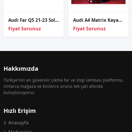
Audi Far Q5 21-23 Sol (Beyinler Üstünde)
Audi̇ A4 Matri̇x Kayar Led Sol İç Diş Stop Sıfır Hella 8w5945091g 8w5945093g
Fiyat Sorunuz
Fiyat Sorunuz
Hakkımızda
Türkiye'nin en güvenilir çıkma far ve stop lambası platformu.
Onlarca mağaza ve binlerce ürünü tek çatı altında
buluşturuyoruz.
Hızlı Erişim
Anasayfa