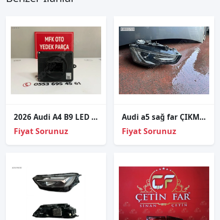
2026 Audi A4 B9 LED Far Beyni 4K0941572HJ
Audi a5 sağ far ÇIKMA ORJİNAL
Fiyat Sorunuz
Fiyat Sorunuz