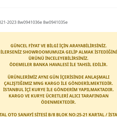
r 2021-2023 8w0941036e 8w0941035e
GÜNCEL FİYAT VE BİLGİ İÇİN ARAYABİLİRSİNİZ.
İLERSENİZ SHOWROOMUMUZA GELİP ALMAK İSTEDİĞİN
ÜRÜNÜ İNCELEYEBİLİRSİNİZ.
ÖDEMELER BANKA HAVALESİ İLE TAHSİL EDİLİR.
ÜRÜNLERİMİZ AYNI GÜN İÇERİSİNDE ANLAŞMALI
ÇALIŞTIĞIMIZ
MNG KARGO
İLE GÖNDERİLMEKTEDİR.
İSTANBUL İÇİ
KURYE
İLE GÖNDERİM YAPILMAKTADIR.
KARGO
VE
KURYE
ÜCRETLERİ ALICI TARAFINDAN
ÖDENMEKTEDİR.
TAL OTO SANAYİ SİTESİ B/8 BLOK NO:25-21 KARTAL / İS