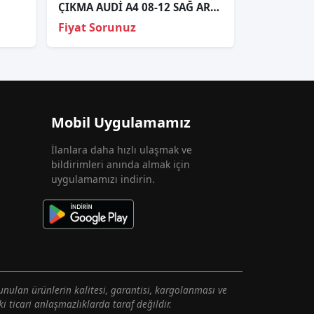
ÇIKMA AUDİ A4 08-12 SAĞ ARKA STOP 8K5945096D
Fiyat Sorunuz
Mobil Uygulamamız
İlanlara daha hızlı ulaşmak ve
bildirimleri anında almak için
uygulamamızı indirin.
unulan ürünlerin kalitesi, garantisi, kargolanması ve
i ticari anlaşmazlıklarda taraf değildir.