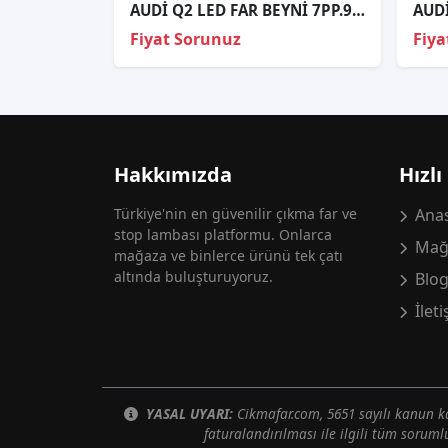
AUDİ Q2 LED FAR BEYNİ 7PP.941.572.AB 7PP941572AB 7PP941572A
Fiyat Sorunuz
Fiya
Hakkımızda
Hızlı
Türkiye'nin en güvenilir çıkma far ve
Anas
stop lambası platformu. Onlarca
Mağ
mağaza ve binlerce ürünü tek çatı
altında buluşturuyoruz.
Blo
İlet
YASAL UYARI:
Cikmafar.com, 5651 sayılı kanun
faturalandırılması ile ilgili tüm soruml