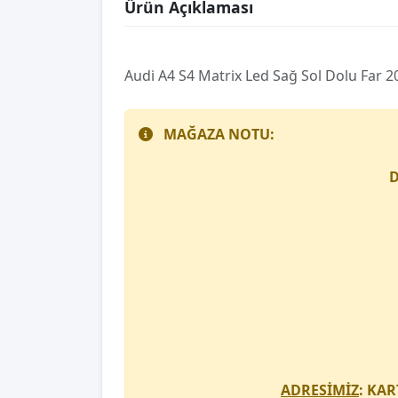
Ürün Açıklaması
Audi̇ A4 S4 Matri̇x Led Sağ Sol Dolu Fa
MAĞAZA NOTU:
D
ADRESİMİZ
: KAR