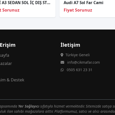
AUDİ A3 SEDAN SOL İÇ DIŞ STOP ORJİNAL
Audi̇ A7 Sol Far Cami
t Sorunuz
Fiyat Sorunuz
 Erişim
İletişim
ayfa
Türkiye Geneli
info@cikmafar.com
azalar
0505 631 23 31
g
işim & Destek
 kapsamında
Yer Sağlayıcı
sıfatıyla hizmet vermektedir. Sitemizde satışa s
uluk ilan sahibi mağazalara aittir. Platformumuz, satıcı ve alıcı arasındak