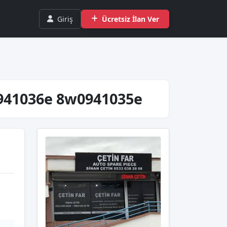
Giriş
Ücretsiz İlan Ver
w0941036e 8w0941035e