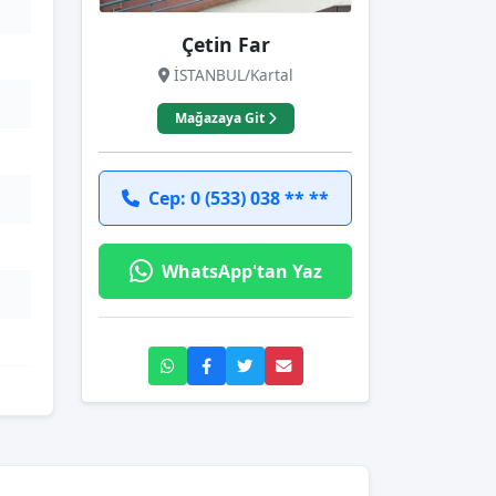
Çetin Far
İSTANBUL/Kartal
Mağazaya Git
Cep: 0 (533) 038 ** **
WhatsApp'tan Yaz