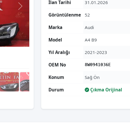
İlan Tarihi
31.01.2026
Görüntülenme
52
Marka
Audi
Model
A4 B9
Yıl Aralığı
2021-2023
OEM No
8W0941036E
Konum
Sağ Ön
Durum
Çıkma Orijinal