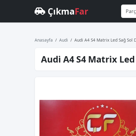
Çıkma
Far
Anasayfa
Audi
Audi̇ A4 S4 Matri̇x Led Sağ So
Audi̇ A4 S4 Matri̇x L