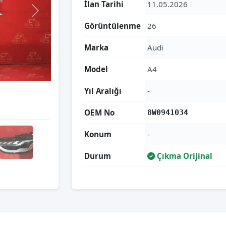
İlan Tarihi
11.05.2026
Görüntülenme
26
Marka
Audi
Model
A4
Yıl Aralığı
-
OEM No
8W0941034
Konum
-
Durum
Çıkma Orijinal