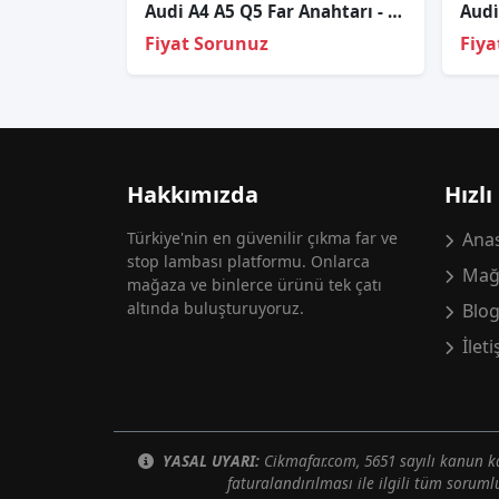
Audi A4 A5 Q5 Far Anahtarı - 8K0 941 531 AS
Fiyat Sorunuz
Fiya
Hakkımızda
Hızlı
Türkiye'nin en güvenilir çıkma far ve
Anas
stop lambası platformu. Onlarca
Mağ
mağaza ve binlerce ürünü tek çatı
altında buluşturuyoruz.
Blo
İlet
YASAL UYARI:
Cikmafar.com, 5651 sayılı kanun
faturalandırılması ile ilgili tüm soruml