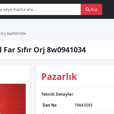
Ara
fır Orj 8w0941034
l Far Sıfır Orj 8w0941034
Pazarlık
Teknik Detaylar
İlan No
79843595