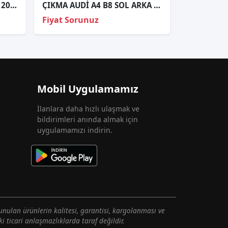
Audi̇ Q3 Sağ Sol Far Kasasi 2012
ÇIKMA AUDİ A4 B8 SOL ARKA STOP 8K9945095
Fiyat Sorunuz
Mobil Uygulamamız
İlanlara daha hızlı ulaşmak ve
bildirimleri anında almak için
uygulamamızı indirin.
unulan ürünlerin kalitesi, garantisi, kargolanması ve
i ticari anlaşmazlıklarda taraf değildir.