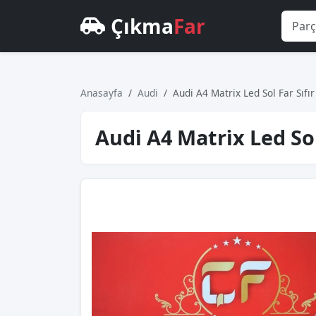
Çıkma
Far
Anasayfa
Audi
Audi̇ A4 Matri̇x Led Sol Far Sı
Audi̇ A4 Matri̇x Led So