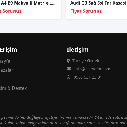
Audi̇ A4 B9 Makyajli Matri̇x Led Sağ Sol İç Stop Sıfır Marelli̇
t Sorunuz
Fiyat Sorunuz
 Erişim
İletişim
ayfa
Türkiye Geneli
info@cikmafar.com
azalar
0505 631 23 31
g
işim & Destek
 kapsamında
Yer Sağlayıcı
sıfatıyla hizmet vermektedir. Sitemizde satışa s
uluk ilan sahibi mağazalara aittir. Platformumuz, satıcı ve alıcı arasındak