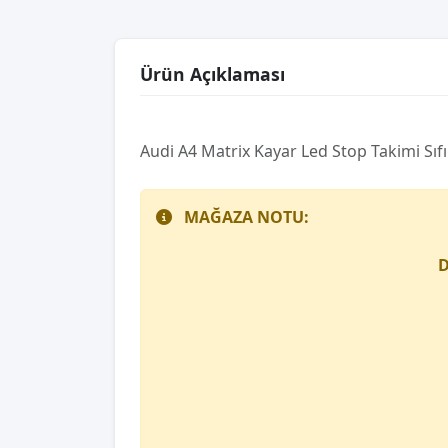
Ürün Açıklaması
Audi̇ A4 Matri̇x Kayar Led Stop Takimi Sıfı
MAĞAZA NOTU:
D