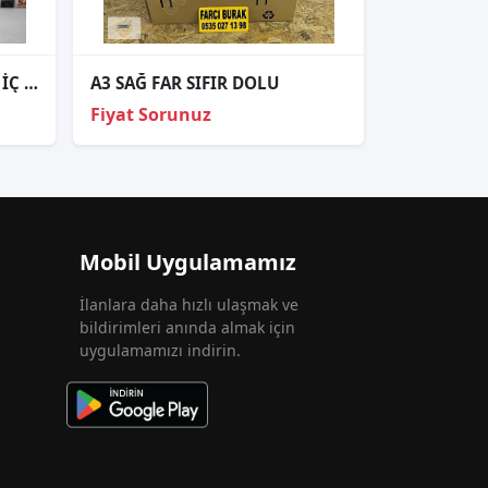
AUDİ 80 ÇIKMA SAĞ BAGAJ İÇ STOP OEM; 811945225
A3 SAĞ FAR SIFIR DOLU
Fiyat Sorunuz
Mobil Uygulamamız
İlanlara daha hızlı ulaşmak ve
bildirimleri anında almak için
uygulamamızı indirin.