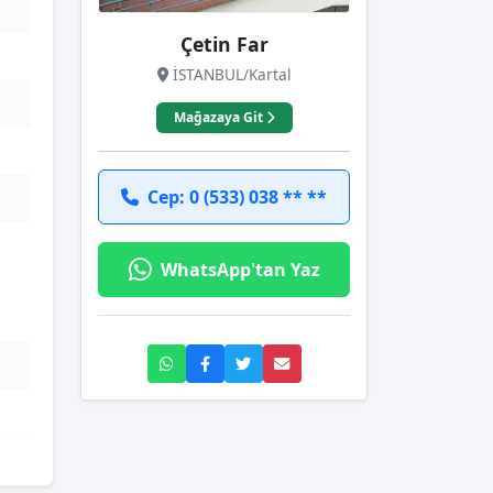
Çetin Far
İSTANBUL/Kartal
Mağazaya Git
Cep: 0 (533) 038 ** **
WhatsApp'tan Yaz