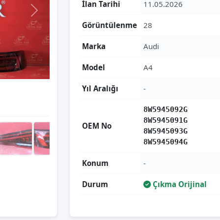
İlan Tarihi
11.05.2026
Görüntülenme
28
Marka
Audi
Model
A4
Yıl Aralığı
-
8W5945092G
8W5945091G
OEM No
8W5945093G
8W5945094G
Konum
-
Durum
Çıkma Orijinal