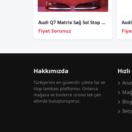
Audi̇ Q7 Matri̇x Sağ Sol Stop Q7 Sağ Sol Stop Sıfır Valeo 2016-2024
Audi
Fiyat Sorunuz
Fiya
Hakkımızda
Hızlı
Türkiye'nin en güvenilir çıkma far ve
Anas
stop lambası platformu. Onlarca
Mağ
mağaza ve binlerce ürünü tek çatı
altında buluşturuyoruz.
Blo
İlet