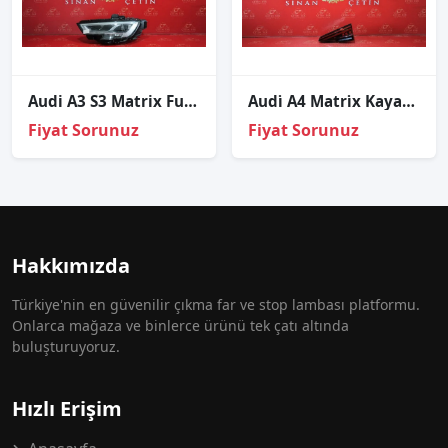
Audi A3 S3 Matrix Full Led Sol Far
Audi̇ A4 Matri̇x Kayar Led Sağ İç Stop Sıfır Hella 8w5945094g
Fiyat Sorunuz
Fiyat Sorunuz
Hakkımızda
Türkiye'nin en güvenilir çıkma far ve stop lambası platformu.
Onlarca mağaza ve binlerce ürünü tek çatı altında
buluşturuyoruz.
Hızlı Erişim