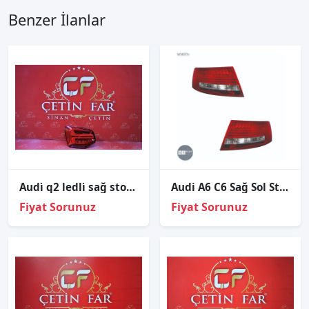
Benzer İlanlar
Audi̇ q2 ledli̇ sağ stop q2 stop sıfır valeo 2017-2023
Audi A6 C6 Sağ Sol Stop Lambası Orjınal
Fiyat Sorunuz
Fiyat Sorunuz