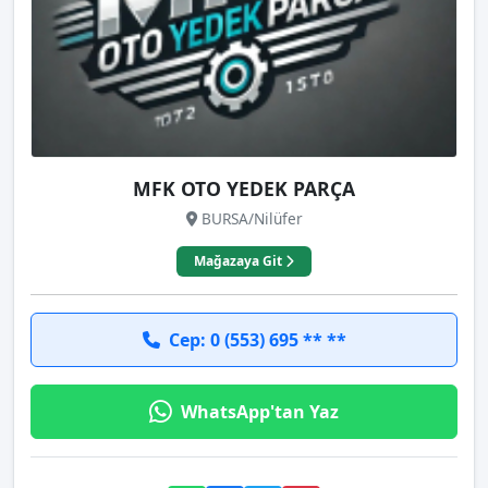
MFK OTO YEDEK PARÇA
BURSA/Nilüfer
Mağazaya Git
Cep: 0 (553) 695 ** **
WhatsApp'tan Yaz