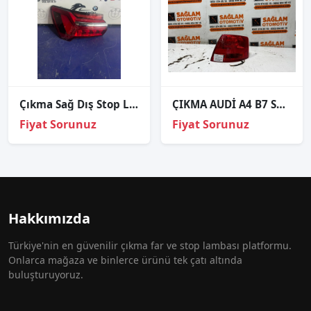
Çıkma Sağ Dış Stop Lambası Audi A6 2019-2025
ÇIKMA AUDİ A4 B7 SW SAĞ ARKA STOP 8E9945096E
Fiyat Sorunuz
Fiyat Sorunuz
Hakkımızda
Türkiye'nin en güvenilir çıkma far ve stop lambası platformu.
Onlarca mağaza ve binlerce ürünü tek çatı altında
buluşturuyoruz.