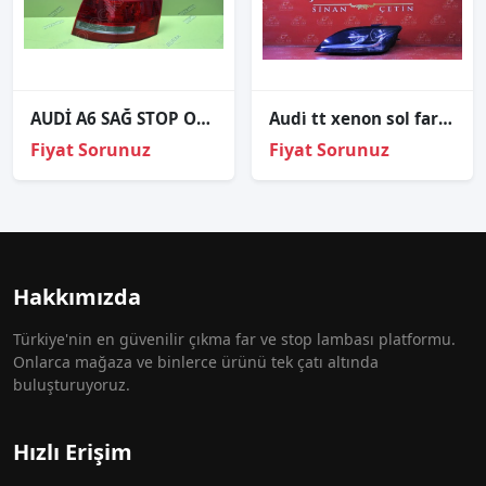
AUDİ A6 SAĞ STOP ORJİNAL
Audi̇ tt xenon sol far orj çıkma 2006-2015 8j0941029aj
Fiyat Sorunuz
Fiyat Sorunuz
Hakkımızda
Türkiye'nin en güvenilir çıkma far ve stop lambası platformu.
Onlarca mağaza ve binlerce ürünü tek çatı altında
buluşturuyoruz.
Hızlı Erişim