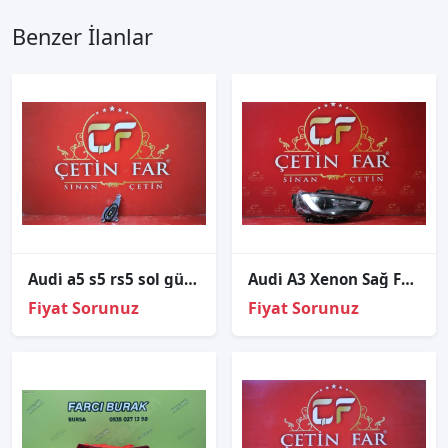
Benzer İlanlar
Audi̇ a5 s5 rs5 sol gündüz led beyni̇ sıfır i̇thal 8w6998473
Audi̇ A3 Xenon Sağ Far Sıfır İthal 8v0941044
Fiyat Sorunuz
Fiyat Sorunuz