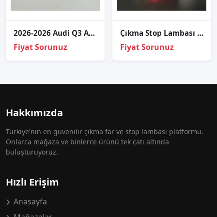
2026-2026 Audi Q3 Arka Reflektör 83A945105A
Çıkma Stop Lambası Sağ İç Arka Audi A3 Sedan 8V5945076
Fiyat Sorunuz
Fiyat Sorunuz
Hakkımızda
Türkiye'nin en güvenilir çıkma far ve stop lambası platformu.
Onlarca mağaza ve binlerce ürünü tek çatı altında
buluşturuyoruz.
Hızlı Erişim
Anasayfa