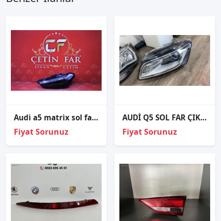
Audi̇ a5 matri̇x sol far sıfır orj 8b3941036aa
AUDİ Q5 SOL FAR ÇIKMA ORJİNAL
Fiyat Sorunuz
Fiyat Sorunuz