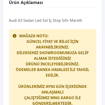
Ürün Açıklaması
Audi̇ A3 Sedan Led Sol İç Stop Sıfır Marelli̇
MAĞAZA NOTU:
GÜNCEL FİYAT VE BİLGİ İÇİN
ARAYABİLİRSİNİZ.
DİLERSENİZ SHOWROOMUMUZA GELİP
ALMAK İSTEDİĞİNİZ
ÜRÜNÜ İNCELEYEBİLİRSİNİZ.
ÖDEMELER BANKA HAVALESİ İLE TAHSİL
EDİLİR.
ÜRÜNLERİMİZ AYNI GÜN İÇERİSİNDE
ANLAŞMALI
ÇALIŞTIĞIMIZ
MNG KARGO
İLE
GÖNDERİLMEKTEDİR.