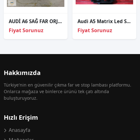
AUDİ A6 SAĞ FAR ORJİNAL
Audi̇ A5 Matri̇x Led Sol Far Kasasi 2022-2023
Fiyat Sorunuz
Fiyat Sorunuz
Hakkımızda
Türkiye'nin en güvenilir çıkma far ve stop lambası platformu.
Onlarca mağaza ve binlerce ürünü tek çatı altında
buluşturuyoruz.
Hızlı Erişim
Anasayfa