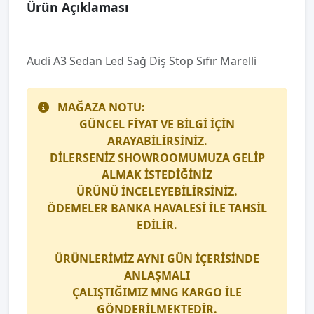
Ürün Açıklaması
Audi̇ A3 Sedan Led Sağ Diş Stop Sıfır Marelli̇
MAĞAZA NOTU:
GÜNCEL FİYAT VE BİLGİ İÇİN
ARAYABİLİRSİNİZ.
DİLERSENİZ SHOWROOMUMUZA GELİP
ALMAK İSTEDİĞİNİZ
ÜRÜNÜ İNCELEYEBİLİRSİNİZ.
ÖDEMELER BANKA HAVALESİ İLE TAHSİL
EDİLİR.
ÜRÜNLERİMİZ AYNI GÜN İÇERİSİNDE
ANLAŞMALI
ÇALIŞTIĞIMIZ
MNG KARGO
İLE
GÖNDERİLMEKTEDİR.