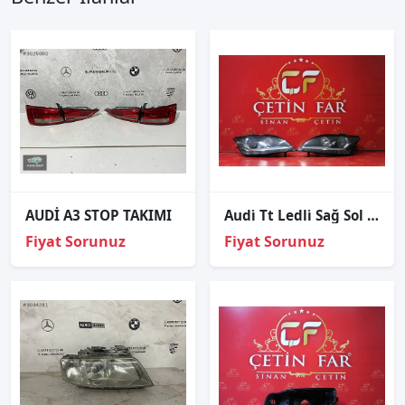
AUDİ A3 STOP TAKIMI
Audi̇ Tt Ledli̇ Sağ Sol Far Hatasiz 2007-2010 8j0941030an 8j0941029an
Fiyat Sorunuz
Fiyat Sorunuz