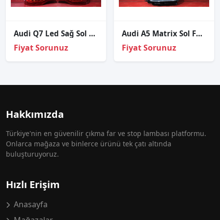
Audi̇ Q7 Led Sağ Sol Stop Sıfır Orj
Audi A5 Matrix Sol Far Sökme Orj
Fiyat Sorunuz
Fiyat Sorunuz
Hakkımızda
Türkiye'nin en güvenilir çıkma far ve stop lambası platformu.
Onlarca mağaza ve binlerce ürünü tek çatı altında
buluşturuyoruz.
Hızlı Erişim
Anasayfa