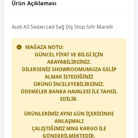
Ürün Açıklaması
Audi̇ A3 Sedan Led Sağ Diş Stop Sıfır Marelli̇
MAĞAZA NOTU:
GÜNCEL FİYAT VE BİLGİ İÇİN
ARAYABİLİRSİNİZ.
DİLERSENİZ SHOWROOMUMUZA GELİP
ALMAK İSTEDİĞİNİZ
ÜRÜNÜ İNCELEYEBİLİRSİNİZ.
ÖDEMELER BANKA HAVALESİ İLE TAHSİL
EDİLİR.
ÜRÜNLERİMİZ AYNI GÜN İÇERİSİNDE
ANLAŞMALI
ÇALIŞTIĞIMIZ
MNG KARGO
İLE
GÖNDERİLMEKTEDİR.