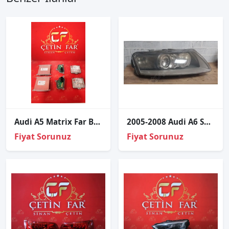
Audi̇ A5 Matri̇x Far Beyi̇n Seti̇
2005-2008 Audi A6 Sağ Ön Far 4F0941030
Fiyat Sorunuz
Fiyat Sorunuz