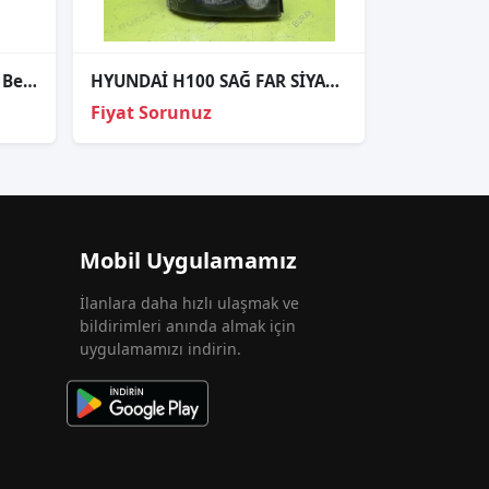
Vw Polo Sağ Stop Lambası Beyaz Sinyalli 2002-2005
HYUNDAİ H100 SAĞ FAR SİYAH ZEMİN ORJİNAL 2012- 92102-4F510
Fiyat Sorunuz
Mobil Uygulamamız
İlanlara daha hızlı ulaşmak ve
bildirimleri anında almak için
uygulamamızı indirin.