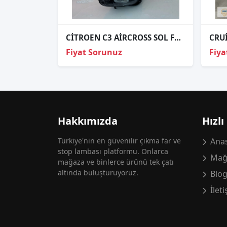
CİTROEN C3 AİRCROSS SOL FAR ORJİNAL
Fiyat Sorunuz
Fiya
Hakkımızda
Hızlı
Türkiye'nin en güvenilir çıkma far ve
Anas
stop lambası platformu. Onlarca
Mağ
mağaza ve binlerce ürünü tek çatı
altında buluşturuyoruz.
Blo
İlet