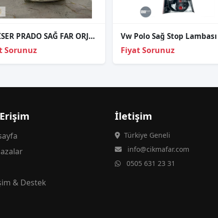
CRUİSER PRADO SAĞ FAR ORJİNAL
t Sorunuz
Fiyat Sorunuz
 Erişim
İletişim
ayfa
Türkiye Geneli
info@cikmafar.com
azalar
0505 631 23 31
g
işim & Destek