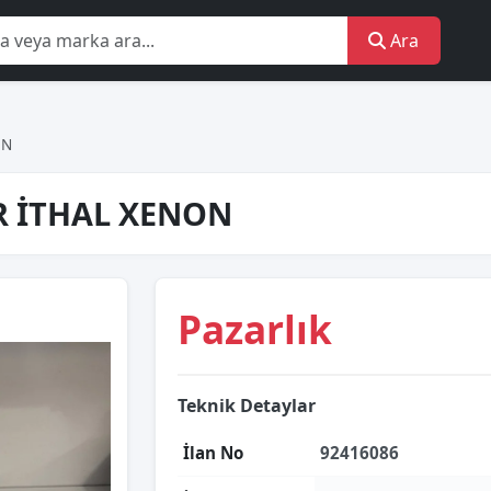
Ara
ON
IR İTHAL XENON
Pazarlık
Teknik Detaylar
İlan No
92416086