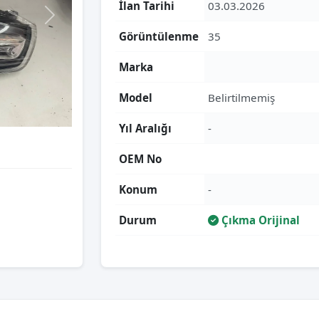
İlan Tarihi
03.03.2026
Görüntülenme
35
Marka
Model
Belirtilmemiş
Yıl Aralığı
-
OEM No
Konum
-
Durum
Çıkma Orijinal