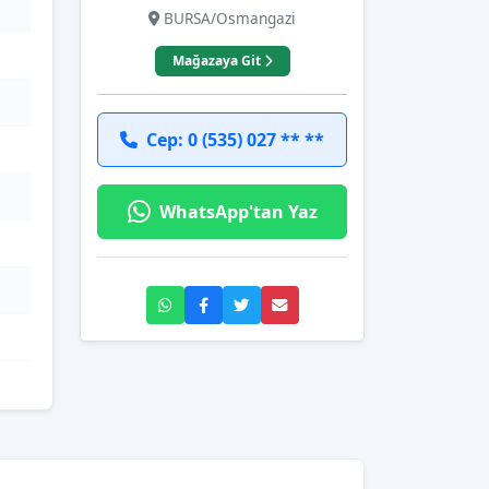
BURSA/Osmangazi
Mağazaya Git
Cep: 0 (535) 027 ** **
WhatsApp'tan Yaz