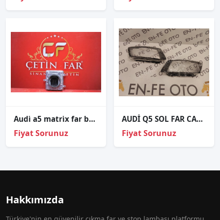
Audi̇ a5 matri̇x far beyni̇ sıfır orj 95c941591ae
AUDİ Q5 SOL FAR CAMI SIFIR 2010 2011 2012 2013
Fiyat Sorunuz
Fiyat Sorunuz
Hakkımızda
Türkiye'nin en güvenilir çıkma far ve stop lambası platformu.