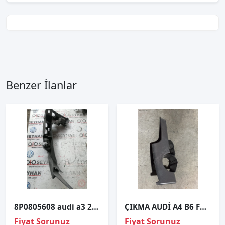
Benzer İlanlar
8P0805608 audi a3 2010 far alt braketi sağ
ÇIKMA AUDİ A4 B6 FAR ANAHTARI ÇERÇEVESİ
Fiyat Sorunuz
Fiyat Sorunuz