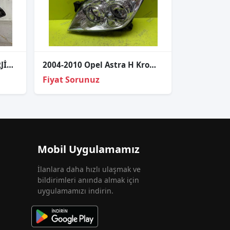
CORSA E LEDLİ SAĞ FAR ORJİNAL
2004-2010 Opel Astra H Kromlu Sol Far 93190069
Fiyat Sorunuz
Mobil Uygulamamız
İlanlara daha hızlı ulaşmak ve
bildirimleri anında almak için
uygulamamızı indirin.