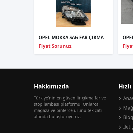
OPEL MOKKA SAĞ FAR ÇIKMA
Fiyat Sorunuz
Fiya
Hakkımızda
Hızlı
Türkiye'nin en güvenilir çıkma far ve
Anas
stop lambası platformu. Onlarca
Mağ
mağaza ve binlerce ürünü tek çatı
altında buluşturuyoruz.
Blo
İlet