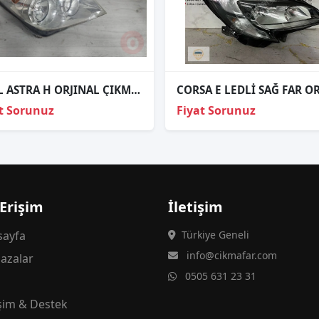
OPEL ASTRA H ORJINAL ÇIKMA SAĞ FAR 1EG 270 370 42
t Sorunuz
Fiyat Sorunuz
 Erişim
İletişim
ayfa
Türkiye Geneli
info@cikmafar.com
azalar
0505 631 23 31
g
işim & Destek