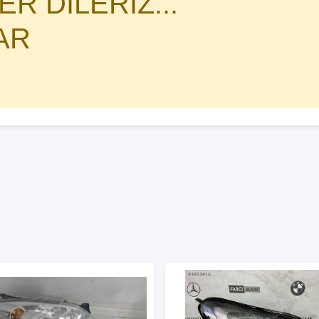
R DİLERİZ...
AR