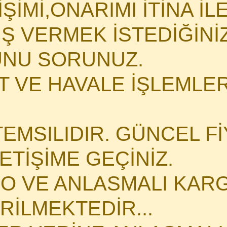
İMİ,ONARIMI İTİNA İLE 
İŞ VERMEK İSTEDİĞİN
NU SORUNUZ.
 VE HAVALE İŞLEMLERİ
TEMSILIDIR. GÜNCEL Fİ
LETİŞİME GEÇİNİZ.
O VE ANLASMALI KARG
İLMEKTEDİR...