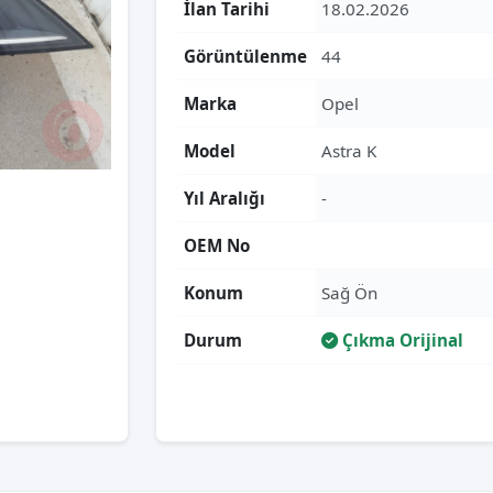
İlan Tarihi
18.02.2026
Görüntülenme
44
Marka
Opel
Model
Astra K
Yıl Aralığı
-
OEM No
Konum
Sağ Ön
Durum
Çıkma Orijinal