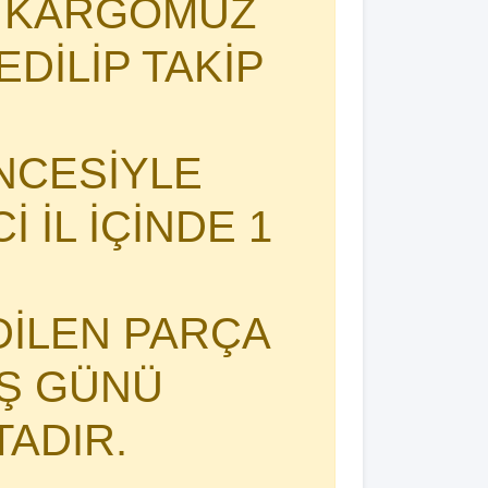
I KARGOMUZ
DİLİP TAKİP
NCESİYLE
 İL İÇİNDE 1
DİLEN PARÇA
İŞ GÜNÜ
TADIR.