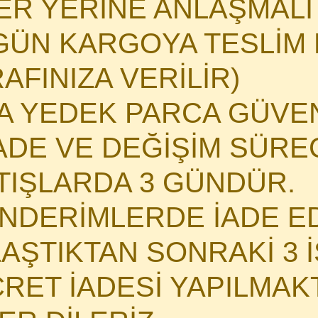
HER YERİNE ANLAŞMAL
GÜN KARGOYA TESLİM E
AFINIZA VERİLİR)
MA YEDEK PARCA GÜVE
DE VE DEĞİŞİM SÜRECİ
ATIŞLARDA 3 GÜNDÜR.
NDERİMLERDE İADE E
LAŞTIKTAN SONRAKİ 3 
CRET İADESİ YAPILMAK