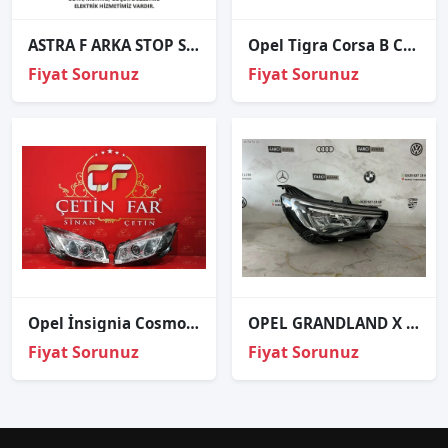
ASTRA F ARKA STOP SAĞ SOL 1994 1995 1996 1997 1998 / KAMPANYA
Opel Tigra Corsa B Combo B silecek kolu sinyal kolu
Fiyat Sorunuz
Fiyat Sorunuz
Opel İnsi̇gni̇a Cosmo Xenon Sağ Sol Far Hatasiz Orj
OPEL GRANDLAND X LED SAĞ FAR ORJ ÇIKMA 2020
Fiyat Sorunuz
Fiyat Sorunuz