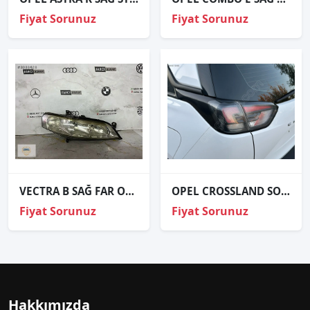
Fiyat Sorunuz
Fiyat Sorunuz
VECTRA B SAĞ FAR ORJİNAL
OPEL CROSSLAND SOL DIŞ STOP LAMBASI 39137519
Fiyat Sorunuz
Fiyat Sorunuz
Hakkımızda