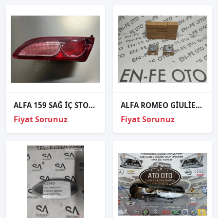
ALFA 159 SAĞ İÇ STOP SIFIR ÜRÜN ORJİNAL 50504819
ALFA ROMEO GİULİETTA LED XENON FAR BEYNİ 130732928400
Fiyat Sorunuz
Fiyat Sorunuz