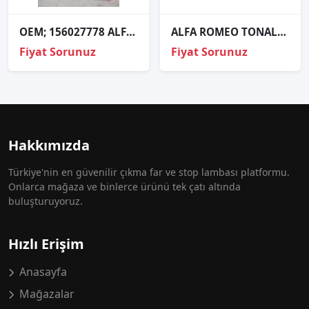
OEM; 156027778 ALFA ROMEO 147 ÇIKMA İÇ TAVAN LAMBASI
ALFA ROMEO TONALE ORJİNAL ÇIKMA SAĞ FAR
Fiyat Sorunuz
Fiyat Sorunuz
Hakkımızda
Türkiye'nin en güvenilir çıkma far ve stop lambası platformu.
Onlarca mağaza ve binlerce ürünü tek çatı altında
buluşturuyoruz.
Hızlı Erişim
Anasayfa
Mağazalar