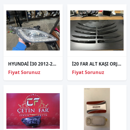
HYUNDAİ İ30 2012-2015 LEDLİ SAĞ SİS FAR
İ20 FAR ALT KAŞI ORJİNAL 86597Q0GB0 86598Q0GB0
Fiyat Sorunuz
Fiyat Sorunuz