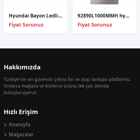
Hyundai̇ Bayon Ledli̇ Sol Far Çıkma Orj 92101-q0500
92890L1000MMH hyundai tucson sol güneşlik tavan lambası
Fiyat Sorunuz
Fiyat Sorunuz
Hakkımızda
Türkiye'nin en güvenilir çıkma far ve stop lambası platformu.
Onlarca mağaza ve binlerce ürünü tek çatı altında
buluşturuyoruz.
Hızlı Erişim
Anasayfa
Mağazalar