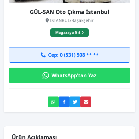
GÜL-SAN Oto Çıkma İstanbul
İSTANBUL/Başakşehir
Mağazaya Git
Cep: 0 (531) 508 ** **
WhatsApp'tan Yaz
Ürün Açıklaması