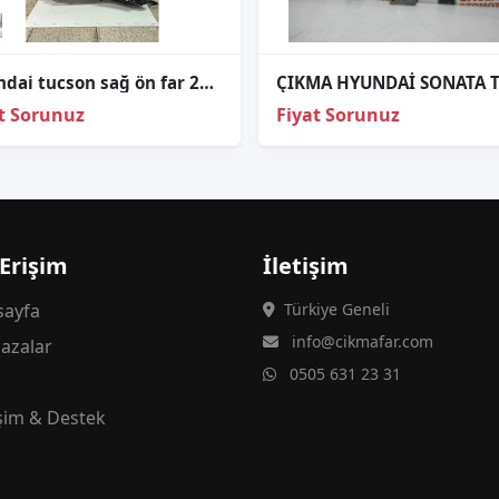
Hyundai tucson sağ ön far 2021-2024
t Sorunuz
Fiyat Sorunuz
 Erişim
İletişim
ayfa
Türkiye Geneli
info@cikmafar.com
azalar
0505 631 23 31
g
işim & Destek