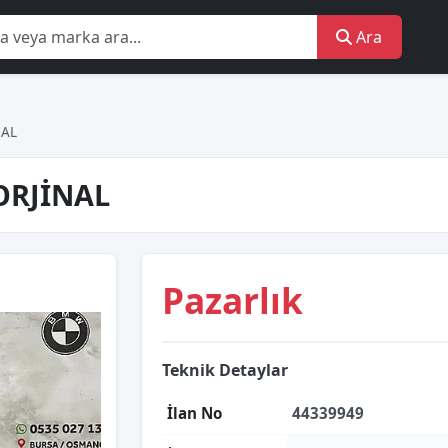
Ara
NAL
 ORJİNAL
Pazarlık
Teknik Detaylar
İlan No
44339949