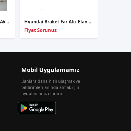
ÇIKMA HYUNDAİ SONATA TAVAN LAMBASI OEM; 92800-33000
Hyundai Braket Far Altı Elantra 11-14 Sağ
Fiyat Sorunuz
Mobil Uygulamamız
İlanlara daha hızlı ulaşmak ve
bildirimleri anında almak için
uygulamamızı indirin.