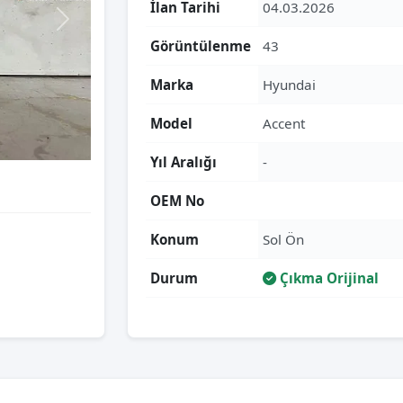
İlan Tarihi
04.03.2026
Görüntülenme
43
Marka
Hyundai
Model
Accent
Yıl Aralığı
-
OEM No
Konum
Sol Ön
Durum
Çıkma Orijinal