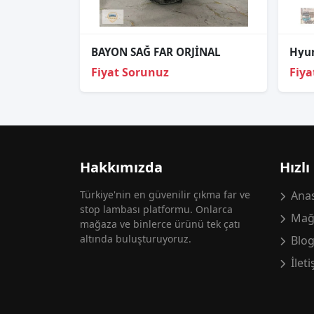
BAYON SAĞ FAR ORJİNAL
Fiyat Sorunuz
Fiya
Hakkımızda
Hızlı
Türkiye'nin en güvenilir çıkma far ve
Anas
stop lambası platformu. Onlarca
Mağ
mağaza ve binlerce ürünü tek çatı
altında buluşturuyoruz.
Blo
İlet