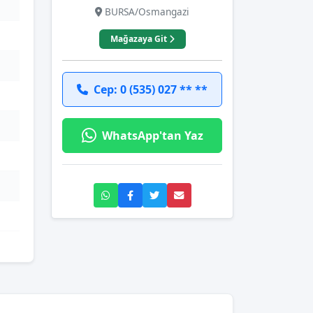
BURSA/Osmangazi
Mağazaya Git
Cep: 0 (535) 027 ** **
WhatsApp'tan Yaz