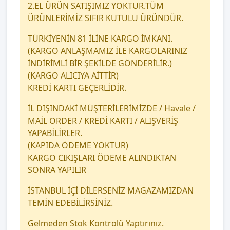
2.EL ÜRÜN SATIŞIMIZ YOKTUR.TÜM
ÜRÜNLERİMİZ SIFIR KUTULU ÜRÜNDÜR.
TÜRKİYENİN 81 İLİNE KARGO İMKANI.
(KARGO ANLAŞMAMIZ İLE KARGOLARINIZ
İNDİRİMLİ BİR ŞEKİLDE GÖNDERİLİR.)
(KARGO ALICIYA AİTTİR)
KREDİ KARTI GEÇERLİDİR.
İL DIŞINDAKİ MÜŞTERİLERİMİZDE / Havale /
MAİL ORDER / KREDİ KARTI / ALIŞVERİŞ
YAPABİLİRLER.
(KAPIDA ÖDEME YOKTUR)
KARGO CIKIŞLARI ÖDEME ALINDIKTAN
SONRA YAPILIR
İSTANBUL İÇİ DİLERSENİZ MAGAZAMIZDAN
TEMİN EDEBİLİRSİNİZ.
Gelmeden Stok Kontrolü Yaptırınız.