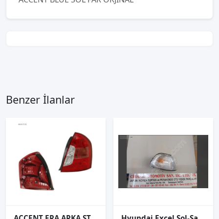
Benzer İlanlar
ACCENT ERA ARKA STOP DUYSUZ SAĞ SOL 2006 VE ÜZERİ / KAMPANYA
Hyundai Excel Sol-Sağ Sinyal 92 94