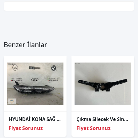
Benzer İlanlar
HYUNDAİ KONA SAĞ GÜNDÜZ FARI ORJİNAL
Çıkma Silecek Ve Sinyal Kolu Hyundai Accent Blue 39F3MA-2210
Fiyat Sorunuz
Fiyat Sorunuz