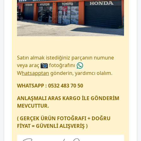
Satın almak istediğiniz parçanın numune
veya araç
fotoğrafını
W
hatsapptan
gönderin, yardımcı olalım.
WHATSAPP : 0532 483 70 50
ANLAŞMALI ARAS KARGO İLE GÖNDERİM
MEVCUTTUR.
( GERÇEK ÜRÜN FOTOĞRAFI + DOĞRU
FİYAT = GÜVENLİ ALIŞVERİŞ )