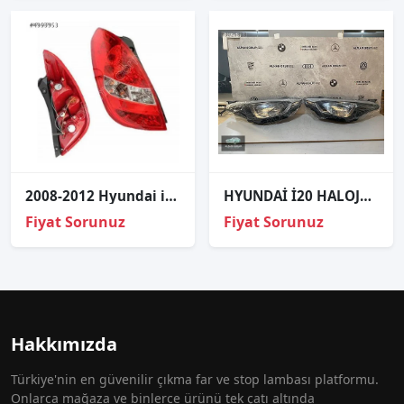
2008-2012 Hyundai i20 Sol Stop Lambası 92401-1J000
HYUNDAİ İ20 HALOJEN TAKIM SIFIR FAR
Fiyat Sorunuz
Fiyat Sorunuz
Hakkımızda
Türkiye'nin en güvenilir çıkma far ve stop lambası platformu.
Onlarca mağaza ve binlerce ürünü tek çatı altında