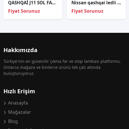
QASHQAİ J11 SOL FAR ORJİNAL
Ni̇ssan qashqai̇ ledli̇ sol far sıfır orj
Fiyat Sorunuz
Fiyat Sorunuz
Hakkımızda
Türkiye'nin en güvenilir çıkma far ve stop lambası platformu.
Onlarca mağaza ve binlerce ürünü tek çatı altında
buluşturuyoruz.
Hızlı Erişim
Anasayfa
Mağazalar
Blog