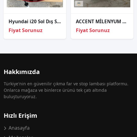
Hyundai i20 Sol Dış Stop Lambası Led 2020-2026
ACCENT MİLENYUM SOL FAR FARBA
Fiyat Sorunuz
Fiyat Sorunuz
Hakkımızda
Türkiye'nin en güvenilir çıkma far ve stop lambası platformu.
Onlarca mağaza ve binlerce ürünü tek çatı altında
buluşturuyoruz.
Hızlı Erişim
Anasayfa