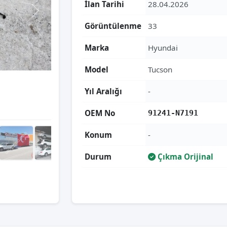
İlan Tarihi
28.04.2026
Görüntülenme
33
Marka
Hyundai
Model
Tucson
Yıl Aralığı
-
OEM No
91241-N7191
Konum
-
Durum
Çıkma Orijinal