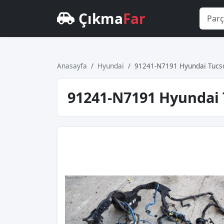
Çıkma
Far
Anasayfa
Hyundai
91241-N7191 Hyundai Tucson 
91241-N7191 Hyundai Tu