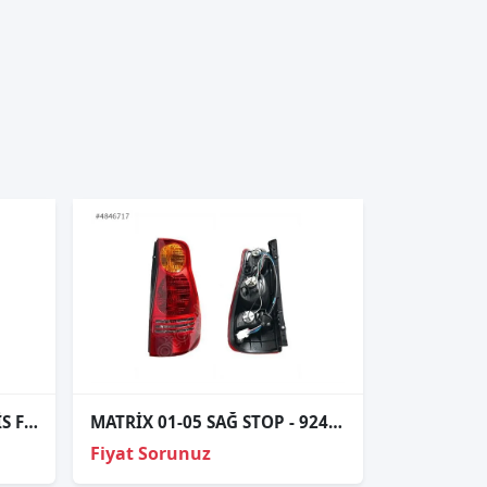
ÇIKMA HYUNDAİ STAREX SİS FARI
MATRİX 01-05 SAĞ STOP - 92402-17000
Fiyat Sorunuz