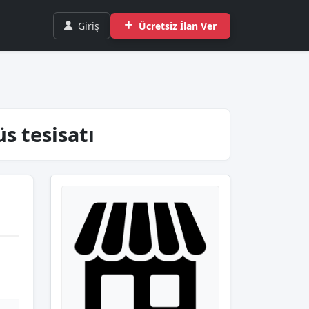
Giriş
Ücretsiz İlan Ver
s tesisatı