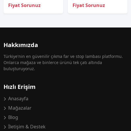
Fiyat Sorunuz
Fiyat Sorunuz
Hakkımızda
Türkiye'nin en güvenilir çıkma far ve stop lambası platformu.
Onlarca mağaza ve binlerce ürünü tek çatı altında
buluşturuyoruz.
Hızlı Erişim
Anasayfa
Mağazalar
Blog
İletişim & Destek