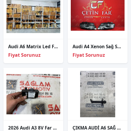
Audi A6 Matrix Led Far Beyni – 4H0941329A
Audi A4 Xenon Sağ Sol Far 2008
Fiyat Sorunuz
Fiyat Sorunuz
2026 Audi A3 8V Far Anahtarı 8V0941531L
ÇIKMA AUDİ A6 SAĞ FAR YIKAMA ROBOTU 2011-2014