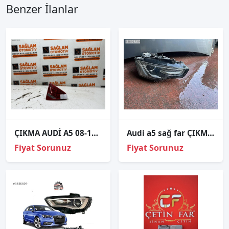
Benzer İlanlar
ÇIKMA AUDİ A5 08-11 SOL BAGAJ İÇİ STOP 8T0945093A
Audi a5 sağ far ÇIKMA ORJİNAL
Fiyat Sorunuz
Fiyat Sorunuz