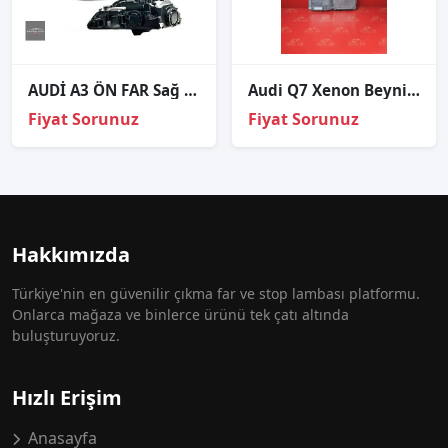
AUDİ A3 ÖN FAR Sağ Sol BEYİNLERİ ÜSTÜNDE 2013-2016 / Adet Fiyat
Audi Q7 Xenon Beyni Sıfır Ithal
Fiyat Sorunuz
Fiyat Sorunuz
Hakkımızda
Türkiye'nin en güvenilir çıkma far ve stop lambası platformu.
Onlarca mağaza ve binlerce ürünü tek çatı altında
buluşturuyoruz.
Hızlı Erişim
Anasayfa