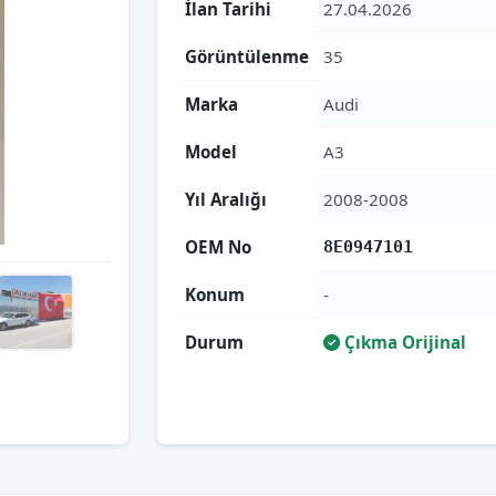
İlan Tarihi
27.04.2026
Görüntülenme
35
Marka
Audi
Model
A3
Yıl Aralığı
2008-2008
OEM No
8E0947101
Konum
-
Durum
Çıkma Orijinal