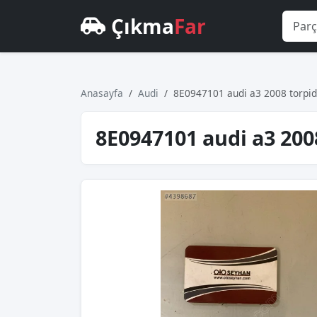
Çıkma
Far
Anasayfa
Audi
8E0947101 audi a3 2008 torpid
8E0947101 audi a3 20