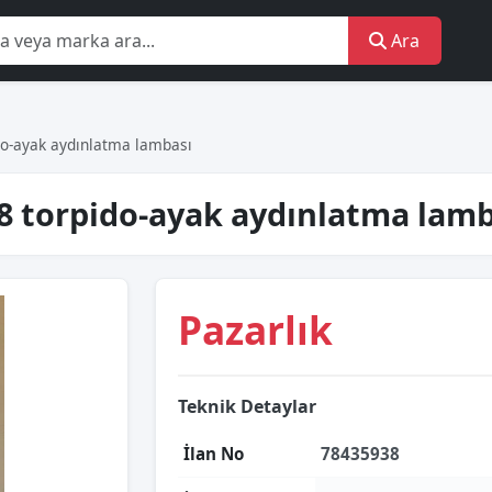
Ara
o-ayak aydınlatma lambası
08 torpido-ayak aydınlatma lamb
Pazarlık
Teknik Detaylar
İlan No
78435938