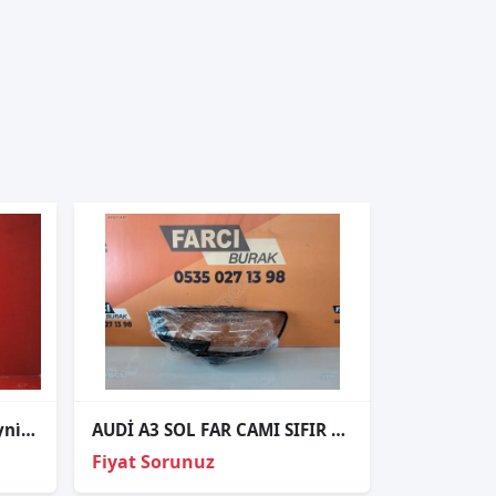
Aui̇di̇ a4 matri̇x led far beyni̇ sıfır kodlu 7pp941572ac
AUDİ A3 SOL FAR CAMI SIFIR 17-19
Fiyat Sorunuz