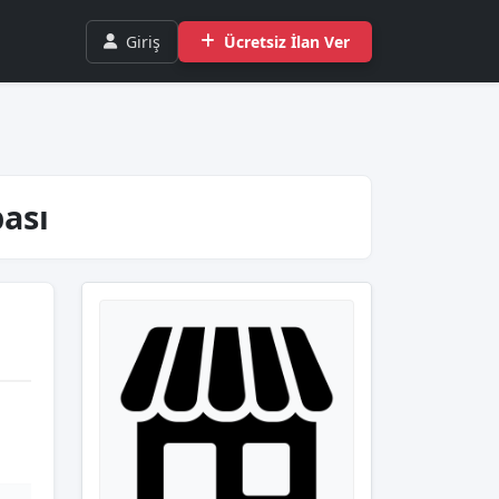
Giriş
Ücretsiz İlan Ver
ası