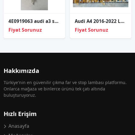
4E0919063 audi a3 sportback sol ön kapı iç açma kolu lambası
Audi A4 2016-2022 Led Far Beyni – 7PP941571BB
Fiyat Sorunuz
Fiyat Sorunuz
Hakkımızda
Türkiye'nin en güvenilir çıkma far ve stop lambası platformu.
Onlarca mağaza ve binlerce ürünü tek çatı altında
buluşturuyoruz.
Hızlı Erişim
Anasayfa