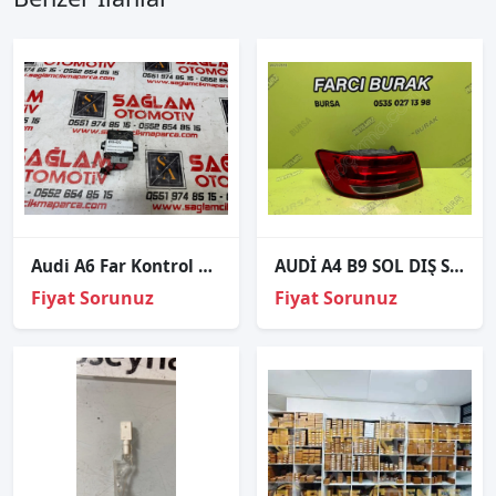
Audi A6 Far Kontrol Beyni 8P0907357F 5LA008379-01
AUDİ A4 B9 SOL DIŞ STOP ORJİNAL HATASIZ 2016-2022 8W5945069A
Fiyat Sorunuz
Fiyat Sorunuz