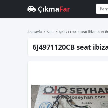
Çıkma
Far
Anasayfa
Seat
6J4971120CB seat ibiza 2015 ön 
6J4971120CB seat ibiza