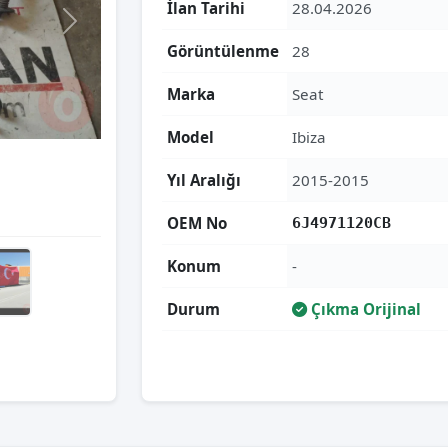
İlan Tarihi
28.04.2026
Görüntülenme
28
Marka
Seat
Model
Ibiza
Yıl Aralığı
2015-2015
OEM No
6J4971120CB
Konum
-
Durum
Çıkma Orijinal