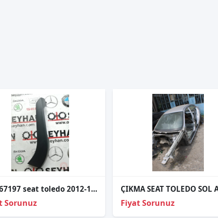
5JA867197 seat toledo 2012-19 sol arka kapı iç çekme kolu
t Sorunuz
Fiyat Sorunuz