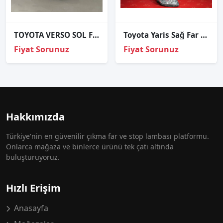
TOYOTA VERSO SOL FAR ORJİNAL
Toyota Yaris Sağ Far Orijinal çıkma
Fiyat Sorunuz
Fiyat Sorunuz
Hakkımızda
Türkiye'nin en güvenilir çıkma far ve stop lambası platformu.
Onlarca mağaza ve binlerce ürünü tek çatı altında
buluşturuyoruz.
Hızlı Erişim
Anasayfa