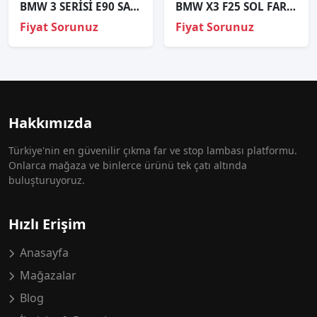
BMW 3 SERİSİ E90 SAĞ STOP ORJİNAL 1
BMW X3 F25 SOL FAR CAMI SIFIR 2011 2012 2013 2014
Fiyat Sorunuz
Fiyat Sorunuz
Hakkımızda
Türkiye'nin en güvenilir çıkma far ve stop lambası platformu.
Onlarca mağaza ve binlerce ürünü tek çatı altında
buluşturuyoruz.
Hızlı Erişim
Anasayfa
Mağazalar
Blog