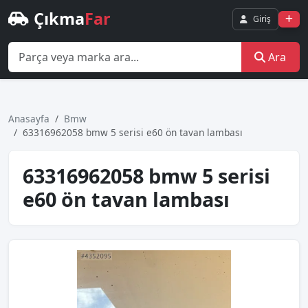
Çıkma
Far
Giriş
Ara
Anasayfa
Bmw
63316962058 bmw 5 serisi e60 ön tavan lambası
63316962058 bmw 5 serisi
e60 ön tavan lambası