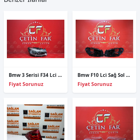
Bmw 3 Serisi F34 Lci Adaptif Led Sağ Far Sökme
Bmw F10 Lci̇ Sağ Sol Far Kasasi
Fiyat Sorunuz
Fiyat Sorunuz