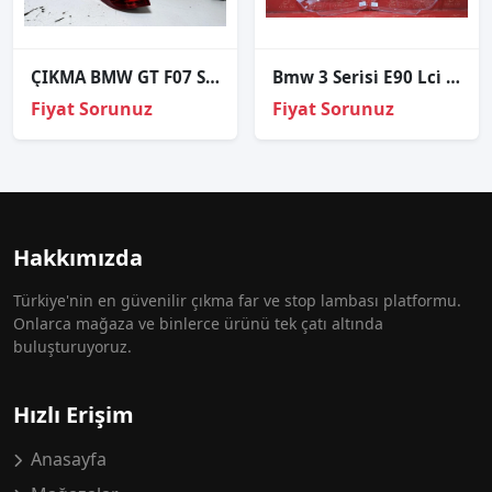
ÇIKMA BMW GT F07 SOL ARKA STOP 89089345
Bmw 3 Seri̇si̇ E90 Lci̇ Halojen Sağ Sol Far Cami
Fiyat Sorunuz
Fiyat Sorunuz
Hakkımızda
Türkiye'nin en güvenilir çıkma far ve stop lambası platformu.
Onlarca mağaza ve binlerce ürünü tek çatı altında
buluşturuyoruz.
Hızlı Erişim
Anasayfa