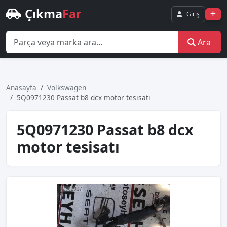
Çıkma
Far
Giriş
Ara
Anasayfa
Volkswagen
5Q0971230 Passat b8 dcx motor tesisatı
5Q0971230 Passat b8 dcx
motor tesisatı