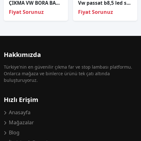
ÇIKMA VW BORA BAGAJ STOP 3.STOP 1J5945121
Vw passat b8,5 led sağ sol far sıfır i̇thal 3g1941036p 3g1941035p
Fiyat Sorunuz
Fiyat Sorunuz
Hakkımızda
Türkiye'nin en güvenilir çıkma far ve stop lambası platformu.
Onlarca mağaza ve binlerce ürünü tek çatı altında
buluşturuyoruz.
Hızlı Erişim
Anasayfa
Mağazalar
Blog