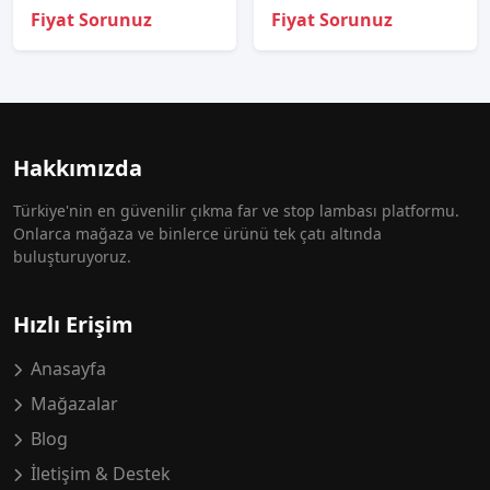
Fiyat Sorunuz
Fiyat Sorunuz
Hakkımızda
Türkiye'nin en güvenilir çıkma far ve stop lambası platformu.
Onlarca mağaza ve binlerce ürünü tek çatı altında
buluşturuyoruz.
Hızlı Erişim
Anasayfa
Mağazalar
Blog
İletişim & Destek