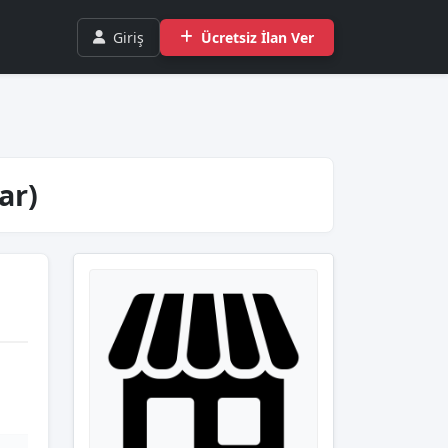
Giriş
Ücretsiz İlan Ver
ar)