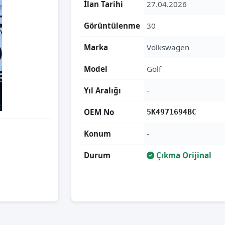
İlan Tarihi
27.04.2026
Görüntülenme
30
Marka
Volkswagen
Model
Golf
Yıl Aralığı
-
OEM No
5K4971694BC
Konum
-
Durum
Çıkma Orijinal