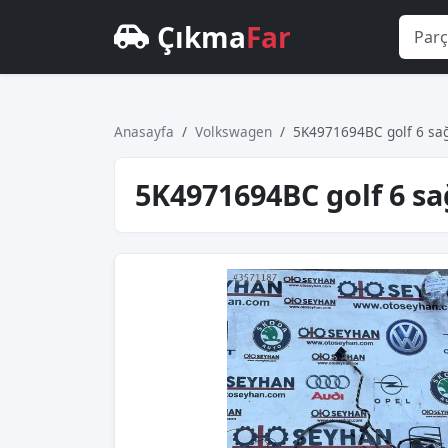
Çıkma
Far
Anasayfa
Volkswagen
5K4971694BC golf 6 sağ 
5K4971694BC golf 6 sağ