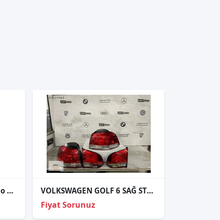
010553-01 Volkswagen Polo 2017 1.2 tsı far ayarı motoru
VOLKSWAGEN GOLF 6 SAĞ STOP ORJİNAL SÖKME
Fiyat Sorunuz