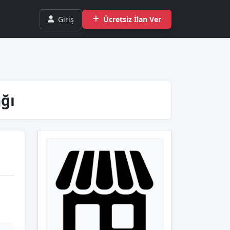
Giriş
Ücretsiz İlan Ver
ğı