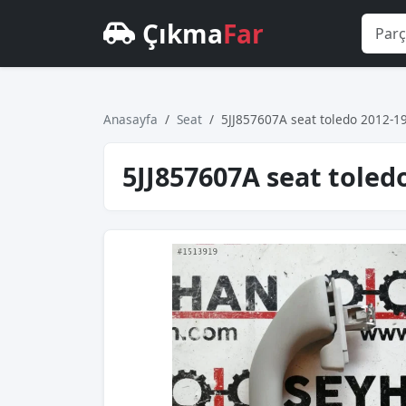
Çıkma
Far
Anasayfa
Seat
5JJ857607A seat toledo 2012-1
5JJ857607A seat toled