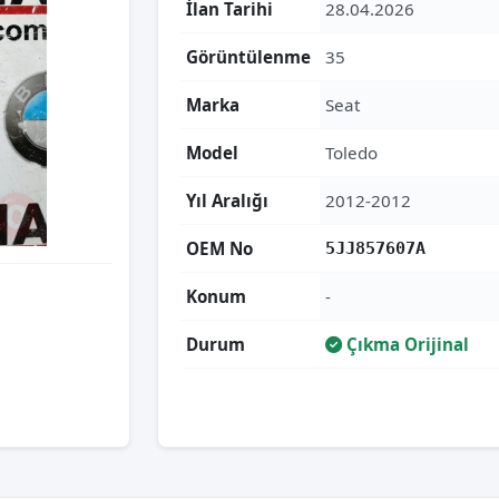
İlan Tarihi
28.04.2026
Görüntülenme
35
Marka
Seat
Model
Toledo
Yıl Aralığı
2012-2012
OEM No
5JJ857607A
Konum
-
Durum
Çıkma Orijinal