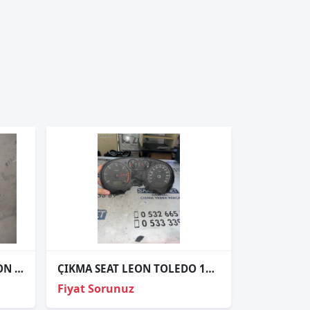
SEAT LEON TOLEDO TAMPON IZGARASI 1M0853668G
ÇIKMA SEAT LEON TOLEDO 1M0920802D KİLOMETRE SAATİ
Fiyat Sorunuz