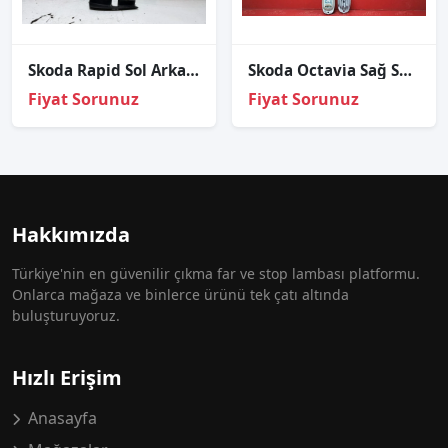
Skoda Rapid Sol Arka Stop Kapağı 5JJ945311
Skoda Octavi̇a Sağ Sol Gündüz Led Beyni̇ Sökme Orj 2022-2024
Fiyat Sorunuz
Fiyat Sorunuz
Hakkımızda
Türkiye'nin en güvenilir çıkma far ve stop lambası platformu.
Onlarca mağaza ve binlerce ürünü tek çatı altında
buluşturuyoruz.
Hızlı Erişim
Anasayfa