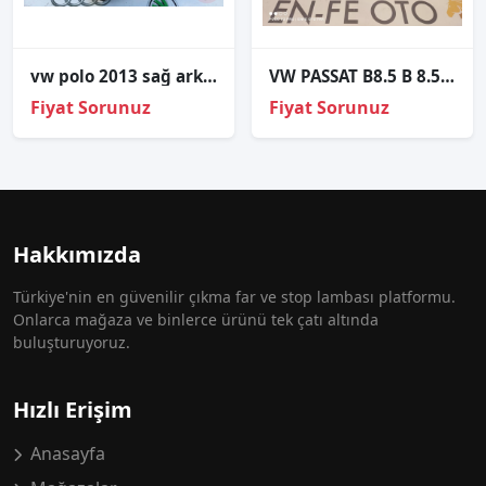
vw polo 2013 sağ arka kapı tesisatı
VW PASSAT B8.5 B 8.5 BUSINESS SOL FAR LED SIFIR 3G1941035P
Fiyat Sorunuz
Fiyat Sorunuz
Hakkımızda
Türkiye'nin en güvenilir çıkma far ve stop lambası platformu.
Onlarca mağaza ve binlerce ürünü tek çatı altında
buluşturuyoruz.
Hızlı Erişim
Anasayfa