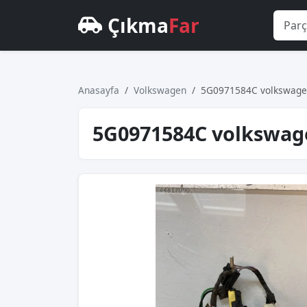
Çıkma
Far
Anasayfa
Volkswagen
5G0971584C volkswagen 
5G0971584C volkswagen