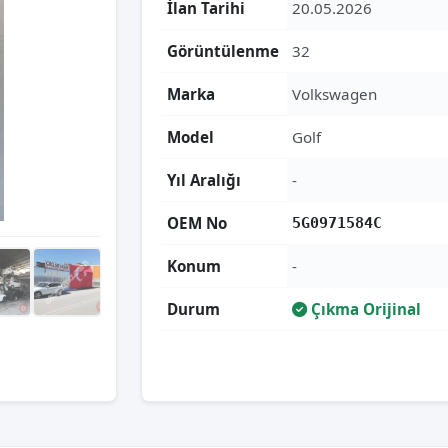
İlan Tarihi
20.05.2026
Görüntülenme
32
Marka
Volkswagen
Model
Golf
Yıl Aralığı
-
OEM No
5G0971584C
Konum
-
Durum
Çıkma Orijinal