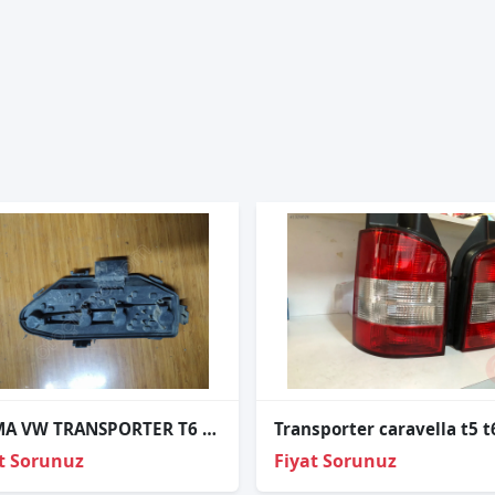
ÇIKMA VW TRANSPORTER T6 SAĞ ARKA STOP DUYU 7H5945258A
t Sorunuz
Fiyat Sorunuz