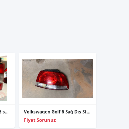
Transporter caravella t5 t6 sol stop çıkma orjinal
Volkswagen Golf 6 Sağ Dış Stop
Fiyat Sorunuz