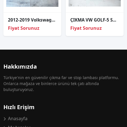
2012-2019 Volkswagen Golf 7 Ön Sağ/Sol Far
ÇIKMA VW GOLF-5 SOL ARKA STOP DUYUSU OEM; 1K6945257
Fiyat Sorunuz
Fiyat Sorunuz
Hakkımızda
Türkiye'nin en güvenilir çıkma far ve stop lambası platformu.
Onlarca mağaza ve binlerce ürünü tek çatı altında
buluşturuyoruz.
Hızlı Erişim
Anasayfa