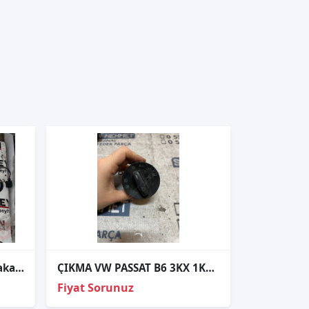
volkswagen golf 6 arka plaka lambası tesisatı
ÇIKMA VW PASSAT B6 3KX 1K0 941 431 AS 3KX1K0941431AS FAR ANAHTARI
Fiyat Sorunuz