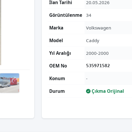
İlan Tarihi
20.05.2026
Görüntülenme
34
Marka
Volkswagen
Model
Caddy
Yıl Aralığı
2000-2000
OEM No
535971582
Konum
-
Durum
Çıkma Orijinal