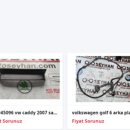
2K0945096 vw caddy 2007 sağ stop kaplaması
t Sorunuz
Fiyat Sorunuz