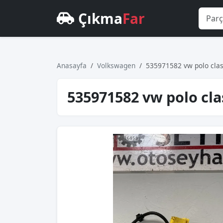
Çıkma
Far
Anasayfa
Volkswagen
535971582 vw polo class
535971582 vw polo clas