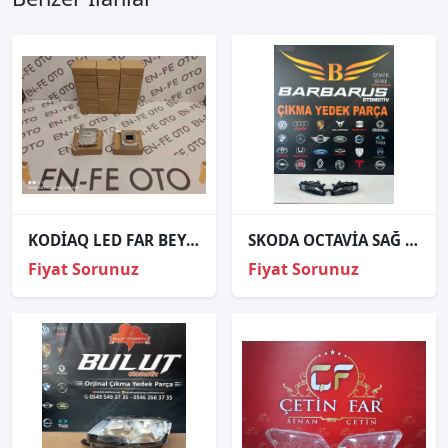
KODİAQ LED FAR BEYNİ 7P5941591AJ 7P5.941.591.AJ
SKODA OCTAVİA SAĞ SOL SİS FARI 5E0-941-699-F 5E0-941-688-F
Fiyat Sorunuz
Fiyat Sorunuz