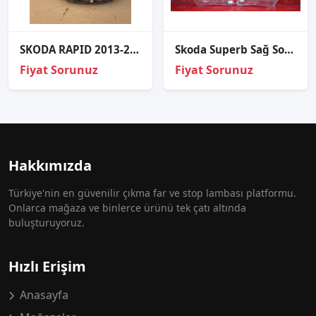
SKODA RAPID 2013-2022 Ön Sol Far Parçası 5JB941017
Skoda Superb Sağ Sol Far Cami 2015-2019
Fiyat Sorunuz
Fiyat Sorunuz
Hakkımızda
Türkiye'nin en güvenilir çıkma far ve stop lambası platformu.
Onlarca mağaza ve binlerce ürünü tek çatı altında
buluşturuyoruz.
Hızlı Erişim
Anasayfa