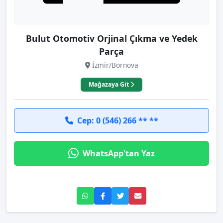
Bulut Otomotiv Orjinal Çıkma ve Yedek
Parça
İzmir/Bornova
Mağazaya Git
Cep: 0 (546) 266 ** **
WhatsApp'tan Yaz