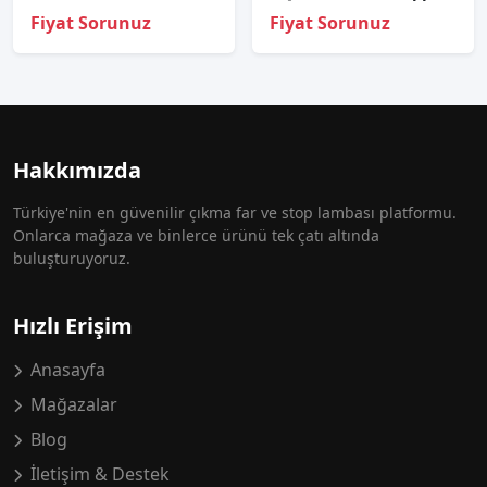
Fiyat Sorunuz
Fiyat Sorunuz
Hakkımızda
Türkiye'nin en güvenilir çıkma far ve stop lambası platformu.
Onlarca mağaza ve binlerce ürünü tek çatı altında
buluşturuyoruz.
Hızlı Erişim
Anasayfa
Mağazalar
Blog
İletişim & Destek