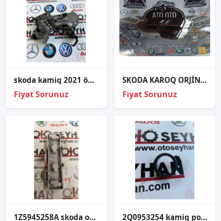
skoda kamiq 2021 ön dış tesisat koruyucu
SKODA KAROQ ORJİNAL ÇIKMA SOL FAR
Fiyat Sorunuz
Fiyat Sorunuz
1Z5945258A skoda octavia 2005 sağ arka stop duy
2Q0953254 kamiq polo ibiza 2021 start stop immobilizer anten