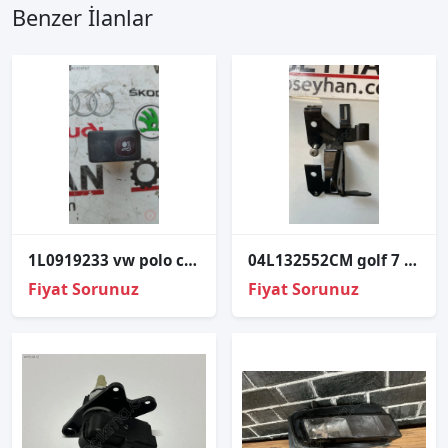
Benzer İlanlar
1L0919233 vw polo classic hava yastığı uyarı lambası
04L132552CM golf 7 passat b8 fark basınç sensörü bağlantı braketi
Fiyat Sorunuz
Fiyat Sorunuz