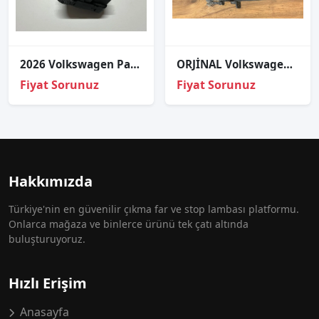
2026 Volkswagen Passat Far Ayar Motoru 92002786
ORJİNAL Volkswagen Golf 7 Sağ Sis Farı 2013-2017
Fiyat Sorunuz
Fiyat Sorunuz
Hakkımızda
Türkiye'nin en güvenilir çıkma far ve stop lambası platformu.
Onlarca mağaza ve binlerce ürünü tek çatı altında
buluşturuyoruz.
Hızlı Erişim
Anasayfa